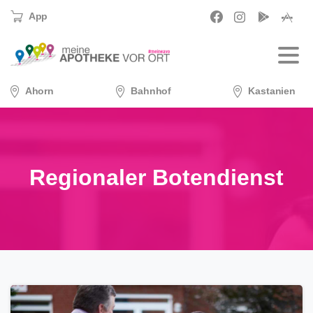
Skip
App
to
content
Ahorn
Bahnhof
Kastanien
Regionaler Botendienst