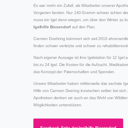
Es war mehr ein Zufall, als Mitarbeiter unserer Apot
Vorgarten fanden. Nur 140 Gramm schwer schien den La
muss ein Igel denn wiegen, um über den Winter zu kom
Igelhilfe Bissendorf
auf den Plan.
Carmen Doehring kümmert sich seit 2015 ehrenamtlic
finden schwer verletzte und schwer zu rehabilitierende
Nach eigener Aussage ist ihre Igelstation für 12 Ige
bis zu 24 Igel. Die Kosten für die Aufzucht, Medikati
das Konzept der Patenschaften und Spenden.
Unsere Mitarbeiter haben mittlerweile das sechste I
Hilfe von Carmen Doering inzwischen selber bei sich 
Apotheken denken wir auch an das Wohl von Wildtier
Möglichkeiten unterstützen.
Facebook-Seite der Igelhilfe Bissendorf