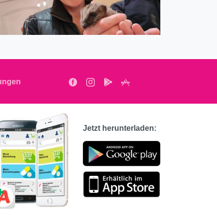
tungen
Jetzt
herunterladen: