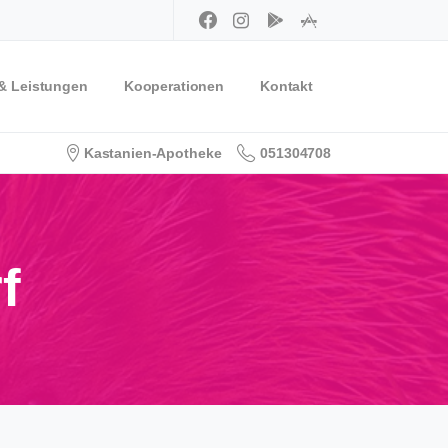
 & Leistungen
Kooperationen
Kontakt
Kastanien-Apotheke
051304708
f